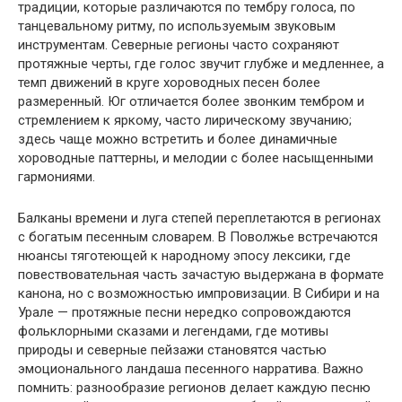
традиции, которые различаются по тембру голоса, по
танцевальному ритму, по используемым звуковым
инструментам. Северные регионы часто сохраняют
протяжные черты, где голос звучит глубже и медленнее, а
темп движений в круге хороводных песен более
размеренный. Юг отличается более звонким тембром и
стремлением к яркому, часто лирическому звучанию;
здесь чаще можно встретить и более динамичные
хороводные паттерны, и мелодии с более насыщенными
гармониями.
Балканы времени и луга степей переплетаются в регионах
с богатым песенным словарем. В Поволжье встречаются
нюансы тяготеющей к народному эпосу лексики, где
повествовательная часть зачастую выдержана в формате
канона, но с возможностью импровизации. В Сибири и на
Урале — протяжные песни нередко сопровождаются
фольклорными сказами и легендами, где мотивы
природы и северные пейзажи становятся частью
эмоционального ландаша песенного нарратива. Важно
помнить: разнообразие регионов делает каждую песню