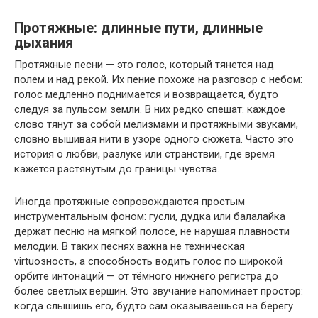
Протяжные: длинные пути, длинные
дыхания
Протяжные песни — это голос, который тянется над
полем и над рекой. Их пение похоже на разговор с небом:
голос медленно поднимается и возвращается, будто
следуя за пульсом земли. В них редко спешат: каждое
слово тянут за собой мелизмами и протяжными звуками,
словно вышивая нити в узоре одного сюжета. Часто это
история о любви, разлуке или странствии, где время
кажется растянутым до границы чувства.
Иногда протяжные сопровождаются простым
инструментальным фоном: гусли, дудка или балалайка
держат песню на мягкой полосе, не нарушая плавности
мелодии. В таких песнях важна не техническая
virtuозность, а способность водить голос по широкой
орбитe интонаций — от тёмного нижнего регистра до
более светлых вершин. Это звучание напоминает простор:
когда слышишь его, будто сам оказываешься на берегу