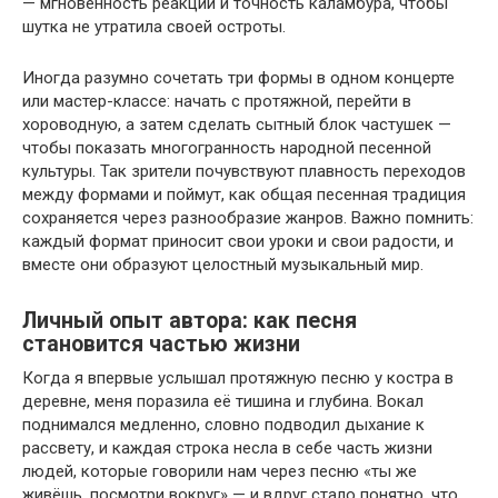
— мгновенность реакции и точность каламбура, чтобы
шутка не утратила своей остроты.
Иногда разумно сочетать три формы в одном концерте
или мастер-классе: начать с протяжной, перейти в
хороводную, а затем сделать сытный блок частушек —
чтобы показать многогранность народной песенной
культуры. Так зрители почувствуют плавность переходов
между формами и поймут, как общая песенная традиция
сохраняется через разнообразие жанров. Важно помнить:
каждый формат приносит свои уроки и свои радости, и
вместе они образуют целостный музыкальный мир.
Личный опыт автора: как песня
становится частью жизни
Когда я впервые услышал протяжную песню у костра в
деревне, меня поразила её тишина и глубина. Вокал
поднимался медленно, словно подводил дыхание к
рассвету, и каждая строка несла в себе часть жизни
людей, которые говорили нам через песню «ты же
живёшь, посмотри вокруг» — и вдруг стало понятно, что