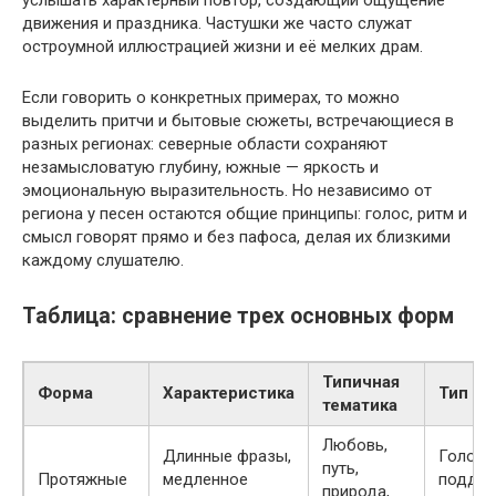
движения и праздника. Частушки же часто служат
остроумной иллюстрацией жизни и её мелких драм.
Если говорить о конкретных примерах, то можно
выделить притчи и бытовые сюжеты, встречающиеся в
разных регионах: северные области сохраняют
незамысловатую глубину, южные — яркость и
эмоциональную выразительность. Но независимо от
региона у песен остаются общие принципы: голос, ритм и
смысл говорят прямо и без пафоса, делая их близкими
каждому слушателю.
Таблица: сравнение трех основных форм
Типичная
Форма
Характеристика
Тип ис
тематика
Любовь,
Длинные фразы,
Голос 
путь,
Протяжные
медленное
поддер
природа,