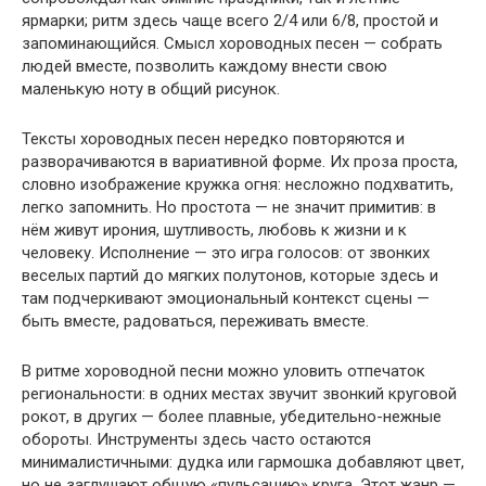
ярмарки; ритм здесь чаще всего 2/4 или 6/8, простой и
запоминающийся. Смысл хороводных песен — собрать
людей вместе, позволить каждому внести свою
маленькую ноту в общий рисунок.
Тексты хороводных песен нередко повторяются и
разворачиваются в вариативной форме. Их проза проста,
словно изображение кружка огня: несложно подхватить,
легко запомнить. Но простота — не значит примитив: в
нём живут ирония, шутливость, любовь к жизни и к
человеку. Исполнение — это игра голосов: от звонких
веселых партий до мягких полутонов, которые здесь и
там подчеркивают эмоциональный контекст сцены —
быть вместе, радоваться, переживать вместе.
В ритме хороводной песни можно уловить отпечаток
региональности: в одних местах звучит звонкий круговой
рокот, в других — более плавные, убедительно-нежные
обороты. Инструменты здесь часто остаются
минималистичными: дудка или гармошка добавляют цвет,
но не заглушают общую «пульсацию» круга. Этот жанр —