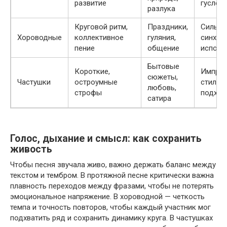
развитие
гуслей
разлука
Круговой ритм,
Праздники,
Сильны
Хороводные
коллективное
гуляния,
синхро
пение
общение
исполн
Бытовые
Короткие,
Импро
сюжеты,
Частушки
остроумные
стиль,
любовь,
строфы
подхва
сатира
Голос, дыхание и смысл: как сохранить
живость
Чтобы песня звучала живо, важно держать баланс между
текстом и тембром. В протяжной песне критически важна
плавность переходов между фразами, чтобы не потерять
эмоциональное напряжение. В хороводной — четкость
темпа и точность повторов, чтобы каждый участник мог
подхватить ряд и сохранить динамику круга. В частушках