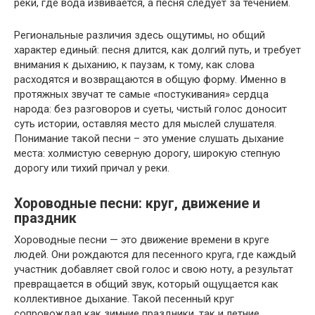
реки, где вода извивается, а песня следует за течением.
Региональные различия здесь ощутимы, но общий
характер единый: песня длится, как долгий путь, и требует
внимания к дыханию, к паузам, к тому, как слова
расходятся и возвращаются в общую форму. Именно в
протяжных звучат те самые «постукивания» сердца
народа: без разговоров и суеты, чистый голос доносит
суть истории, оставляя место для мыслей слушателя.
Понимание такой песни – это умение слушать дыхание
места: холмистую северную дорогу, широкую степную
дорогу или тихий причал у реки.
Хороводные песни: круг, движение и
праздник
Хороводные песни — это движение времени в круге
людей. Они рождаются для песенного круга, где каждый
участник добавляет свой голос и свою ноту, а результат
превращается в общий звук, который ощущается как
коллективное дыхание. Такой песенный круг
сопровождал как зимние праздники, так и летние