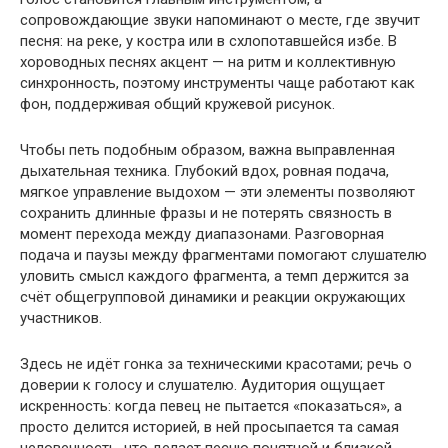
сопровождающие звуки напоминают о месте, где звучит
песня: на реке, у костра или в схлопотавшейся избе. В
хороводных песнях акцент — на ритм и коллективную
синхронность, поэтому инструменты чаще работают как
фон, поддерживая общий кружевой рисунок.
Чтобы петь подобным образом, важна выправленная
дыхательная техника. Глубокий вдох, ровная подача,
мягкое управление выдохом — эти элементы позволяют
сохранить длинные фразы и не потерять связность в
момент перехода между диапазонами. Разговорная
подача и паузы между фрагментами помогают слушателю
уловить смысл каждого фрагмента, а темп держится за
счёт общегрупповой динамики и реакции окружающих
участников.
Здесь не идёт гонка за техническими красотами; речь о
доверии к голосу и слушателю. Аудитория ощущает
искренность: когда певец не пытается «показаться», а
просто делится историей, в ней просыпается та самая
человечность, что делает песню понятной и близкой.