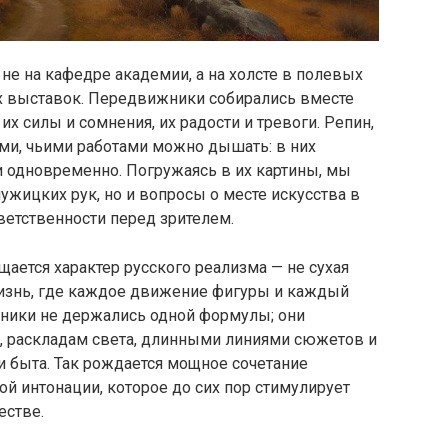
не на кафедре академии, а на холсте в полевых
их выставок. Передвижники собирались вместе
их силы и сомнения, их радости и тревоги. Репин,
еми, чьими работами можно дышать: в них
и одновременно. Погружаясь в их картины, мы
жицких рук, но и вопросы о месте искусства в
ветственности перед зрителем.
щается характер русского реализма — не сухая
изнь, где каждое движение фигуры и каждый
жники не держались одной формулы; они
, раскладам света, длинными линиями сюжетов и
и быта. Так рождается мощное сочетание
й интонации, которое до сих пор стимулирует
естве.