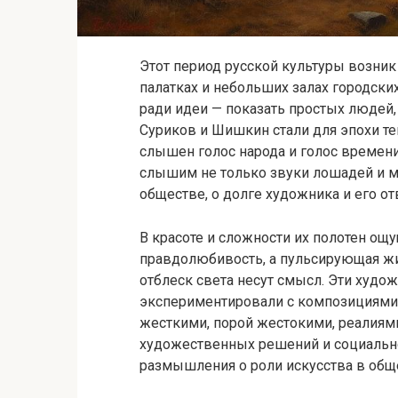
Этот период русской культуры возник 
палатках и небольших залах городск
ради идеи — показать простых людей, 
Суриков и Шишкин стали для эпохи т
слышен голос народа и голос времен
слышим не только звуки лошадей и му
обществе, о долге художника и его от
В красоте и сложности их полотен ощу
правдолюбивость, а пульсирующая ж
отблеск света несут смысл. Эти худо
экспериментировали с композициями
жесткими, порой жестокими, реалиям
художественных решений и социально
размышления о роли искусства в общ