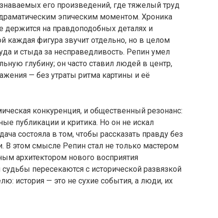
узнаваемых его произведений, где тяжелый труд
я драматическим эпическим моментом. Хроника
е держится на правдоподобных деталях и
й каждая фигура звучит отдельно, но в целом
да и стыда за несправедливость. Репин умел
льную глубину; он часто ставил людей в центр,
ажения — без утраты ритма картины и её
мическая конкуренция, и общественный резонанс:
ые публикации и критика. Но он не искал
ача состояла в том, чтобы рассказать правду без
. В этом смысле Репин стал не только мастером
зным архитектором нового восприятия
 судьбы пересекаются с исторической развязкой
лю: история — это не сухие события, а люди, их