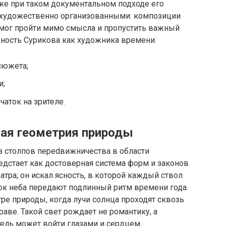
же при таком документальном подходе его
 художественно организованными: композиции
 мог пройти мимо смысла и пропустить важный
ьность Сурикова как художника времени:
сюжета;
и;
аток на зрителе.
ная геометрия природы
 столпов перedвижничества в области
редстает как достоверная система форм и законов
еатра; он искал ясность, в которой каждый ствол
ок неба передают подлинный ритм времени года.
е природы, когда лучи солнца проходят сквозь
раве. Такой свет рождает не романтику, а
ель может войти глазами и сердцем.