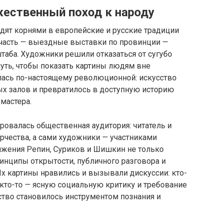
жественный поход к народу
ят корнями в европейские и русские традиции
я часть — выездные выставки по провинции —
таба. Художники решили отказаться от сугубо
путь, чтобы показать картины людям вне
алась по-настоящему революционной: искусство
ых залов и превратилось в доступную историю
мастера.
овалась общественная аудитория: читатель и
рчества, а сами художники — участниками
вижения Репин, Суриков и Шишкин не только
ринципы открытости, публичного разговора и
х картины нравились и вызывали дискуссии: кто-
 кто-то — ясную социальную критику и требование
ство становилось инструментом познания и