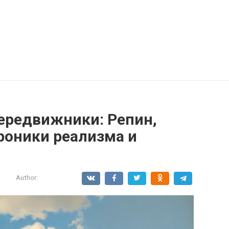
ередвижники: Репин,
роники реализма и
и
Author: