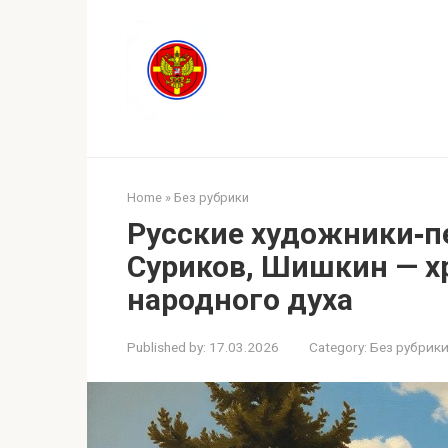
Skip
to
content
Home
»
Без рубрики
Русские художники‑п
Суриков, Шишкин — х
народного духа
Published by:
17.03.2026
Category:
Без рубрик