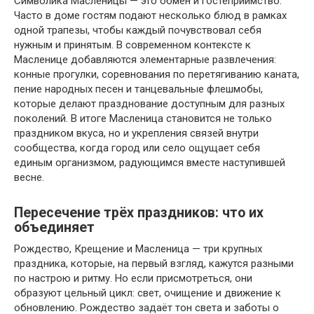
Символика Масленицы — это обмен и гостеприимство.
Часто в доме гостям подают несколько блюд в рамках
одной трапезы, чтобы каждый почувствовал себя
нужным и принятым. В современном контексте к
Масленице добавляются элементарные развлечения:
конные прогулки, соревнования по перетягиванию каната,
пение народных песен и танцевальные флешмобы,
которые делают празднование доступным для разных
поколений. В итоге Масленица становится не только
праздником вкуса, но и укрепления связей внутри
сообщества, когда город или село ощущает себя
единым организмом, радующимся вместе наступившей
весне.
Пересечение трёх праздников: что их
объединяет
Рождество, Крещение и Масленица — три крупных
праздника, которые, на первый взгляд, кажутся разными
по настрою и ритму. Но если присмотреться, они
образуют цельный цикл: свет, очищение и движение к
обновлению. Рождество задаёт тон света и заботы о