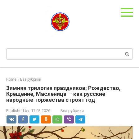
Skip
to
content
Search:
Home
»
Без рубрики
Зимняя трилогия праздников: Рождество,
Крещение, Масленица — как русские
народные торжества строят год
Published by:
17.03.2026
Без рубрики