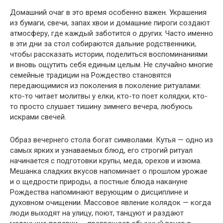
Домашний очаг в это время особенно важен. Украшения
из бумаги, свечи, запах хвои и домашние пироги создают
атмосферу, где каждый заботится о других. Часто именно
в эти дни за стол собираются дальние родственники,
чтобы рассказать истории, поделиться воспоминаниями
и вновь ощутить себя единым целым. Не случайно многие
семейные традиции на Рождество становятся
передающимися из поколения в поколение ритуалами:
кто-то читает молитвы у елки, кто-то поет колядки, кто-
то просто слушает тишину зимнего вечера, любуюсь
искрами свечей.
Образ вечернего стола богат символами. Кутья — одно из
самых ярких и узнаваемых блюд, его строгий ритуал
начинается с подготовки крупы, меда, орехов и изюма.
Мешанка сладких вкусов напоминает о прошлом урожае
и о щедрости природы, а постные блюда накануне
Рождества напоминают верующим о дисциплине и
духовном очищении. Массовое явление колядок — когда
люди выходят на улицу, поют, танцуют и раздают