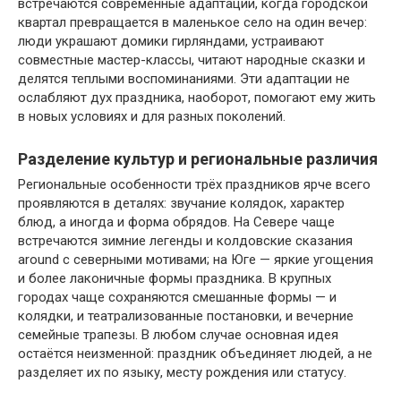
встречаются современные адаптации, когда городской
квартал превращается в маленькое село на один вечер:
люди украшают домики гирляндами, устраивают
совместные мастер-классы, читают народные сказки и
делятся теплыми воспоминаниями. Эти адаптации не
ослабляют дух праздника, наоборот, помогают ему жить
в новых условиях и для разных поколений.
Разделение культур и региональные различия
Региональные особенности трёх праздников ярче всего
проявляются в деталях: звучание колядок, характер
блюд, а иногда и форма обрядов. На Севере чаще
встречаются зимние легенды и колдовские сказания
around с северными мотивами; на Юге — яркие угощения
и более лаконичные формы праздника. В крупных
городах чаще сохраняются смешанные формы — и
колядки, и театрализованные постановки, и вечерние
семейные трапезы. В любом случае основная идея
остаётся неизменной: праздник объединяет людей, а не
разделяет их по языку, месту рождения или статусу.